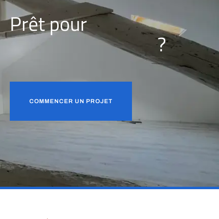
Prêt pour
?
u
n
n
o
u
v
e
a
u
s
a
l
o
n
COMMENCER UN PROJET