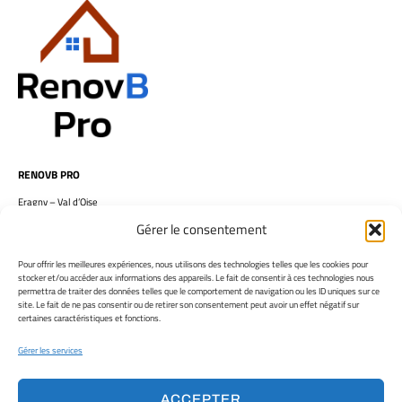
RENOVB PRO
Eragny – Val d’Oise
Gérer le consentement
Tél. 06.61.74.90.18
Pour offrir les meilleures expériences, nous utilisons des technologies telles que les cookies pour
stocker et/ou accéder aux informations des appareils. Le fait de consentir à ces technologies nous
renovb@outlook.fr
permettra de traiter des données telles que le comportement de navigation ou les ID uniques sur ce
site. Le fait de ne pas consentir ou de retirer son consentement peut avoir un effet négatif sur
certaines caractéristiques et fonctions.
Gérer les services
RÉNOVATION
AMÉNAGEMENTS
ACCEPTER